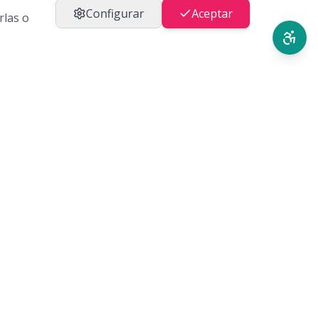
diferentes nos permite generar más
Configurar
Aceptar
rlas o
oportunidades reales para las personas
con discapacidad y avanzar hacia un
modelo de sociedad más participativo y
solidario. Desde la Fundación Amicorum
seguimos trabajando para impulsar
iniciativas que fomenten la inserción
laboral de personas con discapacidad,
transformando la inclusión en
oportunidades reales, visibles y
sostenibles en el tiempo. Cada paso
institucional es, para nosotros, un paso
más hacia una comunidad donde la
diversidad sea reconocida como un valor
y donde el trabajo sea una herramienta
de dignidad, autonomía y pertenencia.
Política de Privacidad
Aviso Legal
Cookies