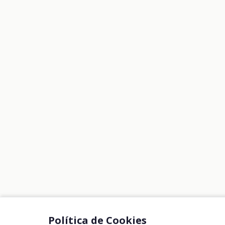
más justa y sostenible. Su labor une
inclusión y respeto por el entorno,
inspirando un futuro más humano.Somos
Fundación Amicorum#Mientras hay
personas , hay esperanza.
Política de Cookies