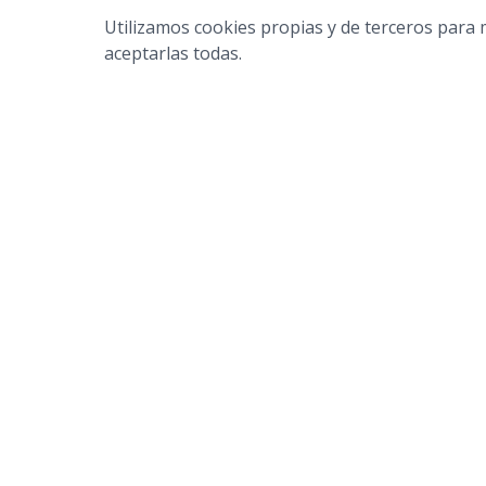
Utilizamos cookies propias y de terceros para m
aceptarlas todas.
ESPAÑOL
© 2025 Amicorum. Tots els drets reservats.