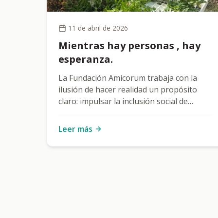
11 de abril de 2026
Mientras hay personas , hay
esperanza.
La Fundación Amicorum trabaja con la
ilusión de hacer realidad un propósito
claro: impulsar la inclusión social de
personas con discapacidad intelectual,
creando oportunidades de desarrollo
Leer más
personal, social y laboral. Sus proyectos
no solo fomentan la autonomía y la
participación, sino que también
construyen comunidad. Además, integra
la biodiversidad como valor esencial,
entendiendo la diversidad —humana y
natural— como base de una sociedad