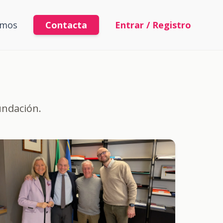
omos
Contacta
Entrar / Registro
undación.