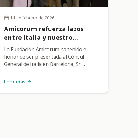
14 de febrero de 2026
Amicorum refuerza lazos
entre Italia y nuestro
territorio en un encuentro
La Fundación Amicorum ha tenido el
institucional en Barcelona
honor de ser presentada al Cónsul
General de Italia en Barcelona, Sr.
Gabriele Luca Fava, en un encuentro
institucional encabezado por los
Leer más
representantes de la Fundación,
Francesco Praderio y Anna Clavé. Este
encuentro ha representado un paso
importante para nuestra entidad, no solo
a nivel institucional, sino también
humano y social. Ha sido una excelente
oportunidad para compartir valores,