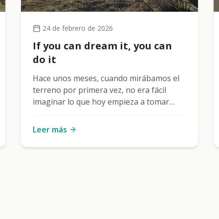
24 de febrero de 2026
If you can dream it, you can
do it
Hace unos meses, cuando mirábamos el
terreno por primera vez, no era fácil
imaginar lo que hoy empieza a tomar
forma. Era solo tierra. Un espacio vacío,
sin estructura, sin caminos, sin sombra.
Leer más
Para muchos podía parecer simplemente
eso: un terreno más. Pero nosotros
veíamos algo diferente. Veíamos un
lugar donde sembrar oportunidades. Un
espacio donde la inclusión no fuera un
discurso, sino una práctica diaria.
Veíamos un punto de encuentro, de